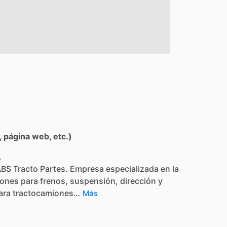
 página web, etc.)
.
ABS
Tracto
Partes.
Empresa
especializada
en
la
iones
para
frenos,
suspensión,
dirección
y
ara
tractocamiones…
Más