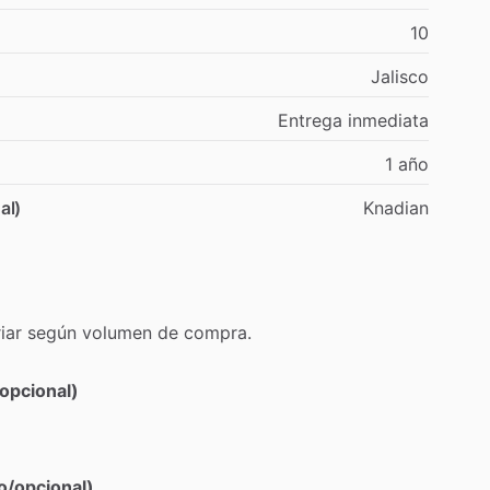
10
Jalisco
Entrega
inmediata
1
año
al)
Knadian
iar
según
volumen
de
compra.
opcional)
o/opcional)