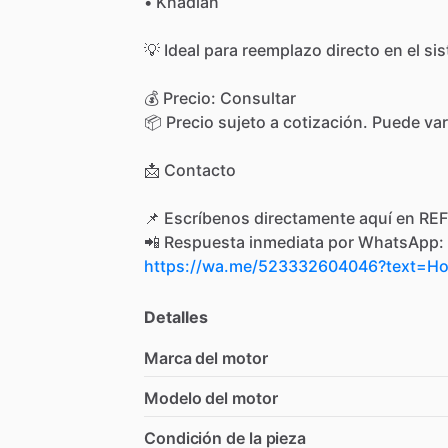
•
Knadian
💡
Ideal
para
reemplazo
directo
en
el
si
💰
Precio:
Consultar
📦
Precio
sujeto
a
cotización.
Puede
var
📩
Contacto
📌
Escríbenos
directamente
aquí
en
REF
📲
Respuesta
inmediata
por
WhatsApp:
https://wa.me/523332604046?text=
Detalles
Marca del motor
Modelo del motor
Condición de la pieza