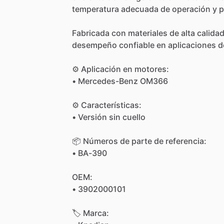
temperatura
adecuada
de
operación
y
p
Fabricada
con
materiales
de
alta
calida
desempeño
confiable
en
aplicaciones
d
⚙️
Aplicación
en
motores:
•
Mercedes-Benz
OM366
⚙️
Características:
•
Versión
sin
cuello
📦
Números
de
parte
de
referencia:
•
BA-390
OEM:
•
3902000101
🏷
Marca: