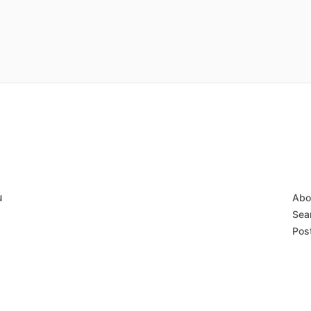
u
Abo
Sear
Post