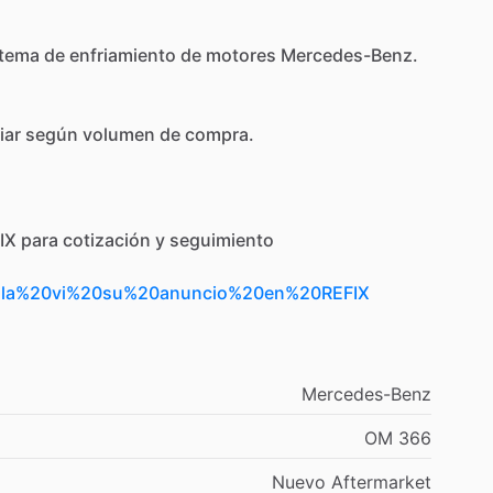
stema
de
enfriamiento
de
motores
Mercedes-Benz.
iar
según
volumen
de
compra.
IX
para
cotización
y
seguimiento
Hola%20vi%20su%20anuncio%20en%20REFIX
Mercedes-Benz
OM
366
Nuevo
Aftermarket