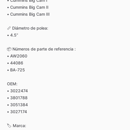
•
Cummins
Big
Cam
I
•
Cummins
Big
Cam
II
•
Cummins
Big
Cam
III
📏
Diámetro
de
polea:
•
4.5”
📦
Números
de
parte
de
referencia
:
•
AW2060
•
44086
•
BA-725
OEM:
•
3022474
•
3801788
•
3051384
•
3027174
🏷
Marca: