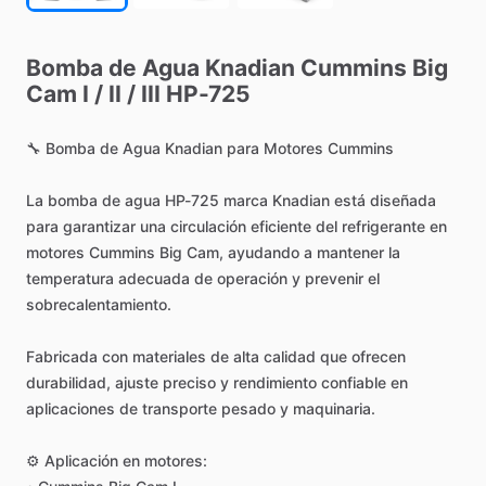
Bomba
de
Agua
Knadian
Cummins
Big
Cam
I
​/​
II
​/​
III
HP-725
🔧
Bomba
de
Agua
Knadian
para
Motores
Cummins
La
bomba
de
agua
HP-725
marca
Knadian
está
diseñada
para
garantizar
una
circulación
eficiente
del
refrigerante
en
motores
Cummins
Big
Cam,
ayudando
a
mantener
la
temperatura
adecuada
de
operación
y
prevenir
el
sobrecalentamiento.
Fabricada
con
materiales
de
alta
calidad
que
ofrecen
durabilidad,
ajuste
preciso
y
rendimiento
confiable
en
aplicaciones
de
transporte
pesado
y
maquinaria.
⚙️
Aplicación
en
motores: