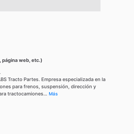
 página web, etc.)
.
ABS
Tracto
Partes.
Empresa
especializada
en
la
iones
para
frenos,
suspensión,
dirección
y
ara
tractocamiones…
Más