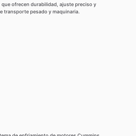
d
que
ofrecen
durabilidad,
ajuste
preciso
y
e
transporte
pesado
y
maquinaria.
stema
de
enfriamiento
de
motores
Cummins.