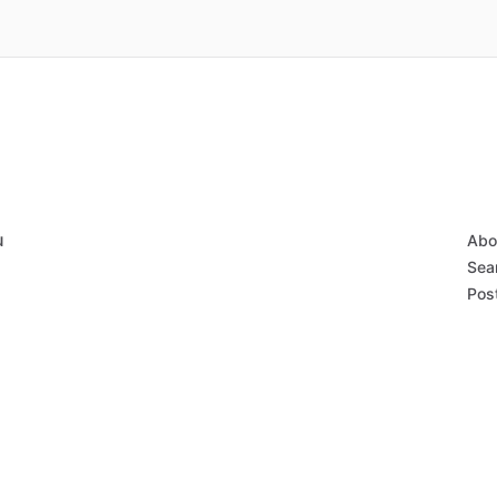
u
Abo
Sear
Post