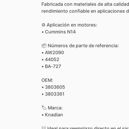
Fabricada
con
materiales
de
alta
calida
rendimiento
confiable
en
aplicaciones
d
⚙️
Aplicación
en
motores:
•
Cummins
N14
📦
Números
de
parte
de
referencia:
•
AW2090
•
44052
•
BA-727
OEM:
•
3803605
•
3803361
🏷
Marca:
•
Knadian
💡
Ideal
para
reemplazo
directo
en
el
si