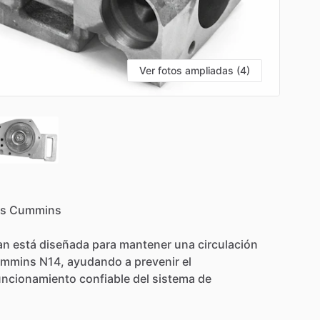
Ver fotos ampliadas (4)
s
Cummins
an
está
diseñada
para
mantener
una
circulación
mmins
N14,
ayudando
a
prevenir
el
uncionamiento
confiable
del
sistema
de