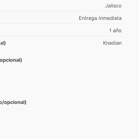
Jalisco
Entrega
inmediata
1
año
al)
Knadian
opcional)
o/opcional)