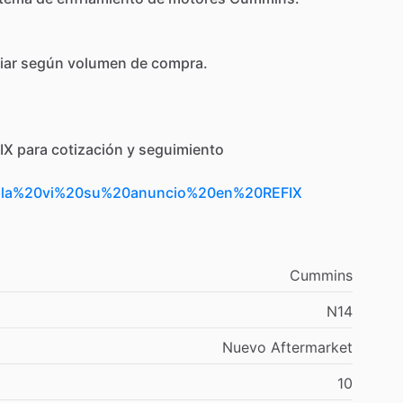
iar
según
volumen
de
compra.
IX
para
cotización
y
seguimiento
Hola%20vi%20su%20anuncio%20en%20REFIX
Cummins
N14
Nuevo
Aftermarket
10