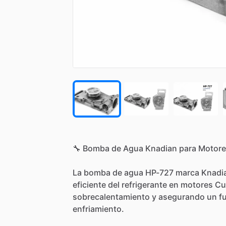
🔧
Bomba
de
Agua
Knadian
para
Motore
La
bomba
de
agua
HP-727
marca
Knadi
eficiente
del
refrigerante
en
motores
Cu
sobrecalentamiento
y
asegurando
un
f
enfriamiento.