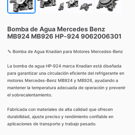
Bomba
de
Agua
Mercedes
Benz
MB924
MB926
HP-924
9062006301
🔧
Bomba
de
Agua
Knadian
para
Motores
Mercedes-Benz
La
bomba
de
agua
HP-924
marca
Knadian
está
diseñada
para
garantizar
una
circulación
eficiente
del
refrigerante
en
motores
Mercedes-Benz
MB924
y
MB926,
ayudando
a
mantener
la
temperatura
adecuada
de
operación
y
prevenir
el
sobrecalentamiento.
Fabricada
con
materiales
de
alta
calidad
que
ofrecen
durabilidad,
ajuste
preciso
y
rendimiento
confiable
en
aplicaciones
de
transporte
y
trabajo
pesado.