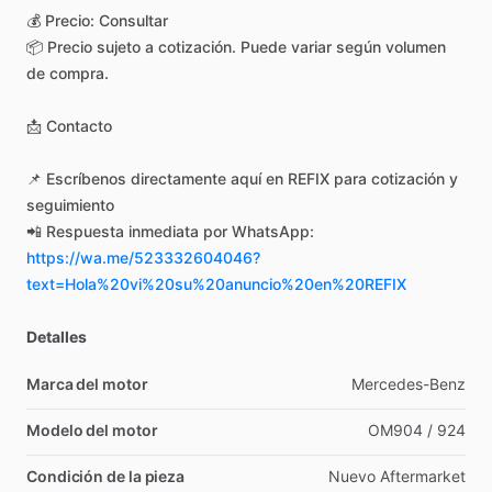
💰
Precio:
Consultar
📦
Precio
sujeto
a
cotización.
Puede
variar
según
volumen
de
compra.
📩
Contacto
📌
Escríbenos
directamente
aquí
en
REFIX
para
cotización
y
seguimiento
📲
Respuesta
inmediata
por
WhatsApp:
https://wa.me/523332604046?
text=Hola%20vi%20su%20anuncio%20en%20REFIX
Detalles
Marca del motor
Mercedes-Benz
Modelo del motor
OM904
​/​
924
Condición de la pieza
Nuevo
Aftermarket