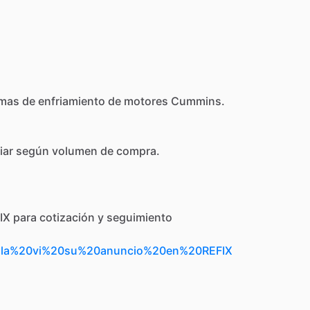
emas
de
enfriamiento
de
motores
Cummins.
iar
según
volumen
de
compra.
IX
para
cotización
y
seguimiento
Hola%20vi%20su%20anuncio%20en%20REFIX