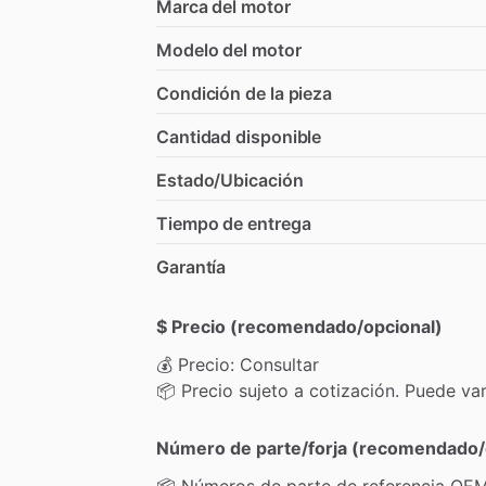
Marca del motor
Modelo del motor
Condición de la pieza
Cantidad disponible
Estado/Ubicación
Tiempo de entrega
Garantía
$ Precio (recomendado/opcional)
💰
Precio:
Consultar
📦
Precio
sujeto
a
cotización.
Puede
var
Número de parte/forja (recomendado/
📦
Números
de
parte
de
referencia
OEM