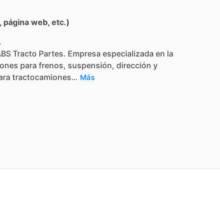
 página web, etc.)
.
ABS
Tracto
Partes.
Empresa
especializada
en
la
iones
para
frenos,
suspensión,
dirección
y
ara
tractocamiones…
Más