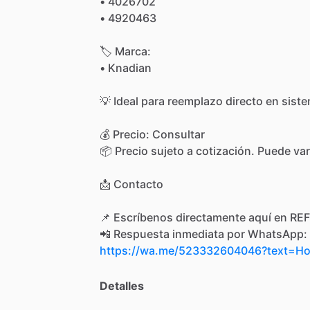
•
4026702
•
4920463
🏷
Marca:
•
Knadian
💡
Ideal
para
reemplazo
directo
en
sist
💰
Precio:
Consultar
📦
Precio
sujeto
a
cotización.
Puede
var
📩
Contacto
📌
Escríbenos
directamente
aquí
en
REF
📲
Respuesta
inmediata
por
WhatsApp:
https://wa.me/523332604046?text=
Detalles