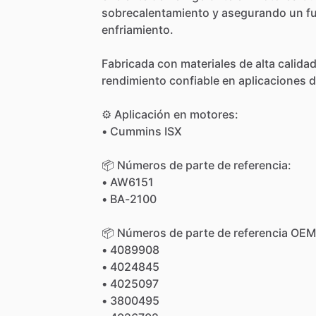
sobrecalentamiento
y
asegurando
un
f
enfriamiento.
Fabricada
con
materiales
de
alta
calida
rendimiento
confiable
en
aplicaciones
d
⚙️
Aplicación
en
motores:
•
Cummins
ISX
📦
Números
de
parte
de
referencia:
•
AW6151
•
BA-2100
📦
Números
de
parte
de
referencia
OEM
•
4089908
•
4024845
•
4025097
•
3800495