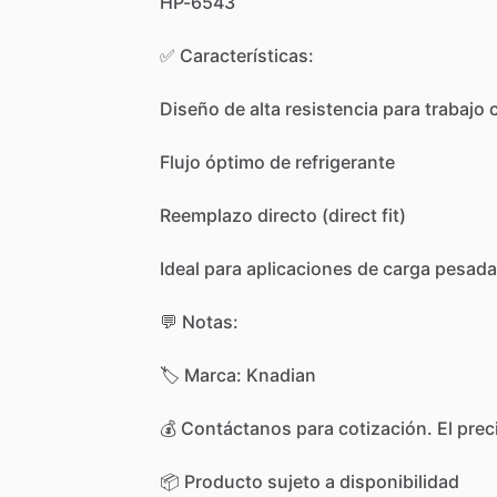
HP-6543
✅
Características:
Diseño
de
alta
resistencia
para
trabajo
Flujo
óptimo
de
refrigerante
Reemplazo
directo
(direct
fit)
Ideal
para
aplicaciones
de
carga
pesada
💬
Notas:
🏷️
Marca:
Knadian
💰
Contáctanos
para
cotización.
El
prec
📦
Producto
sujeto
a
disponibilidad