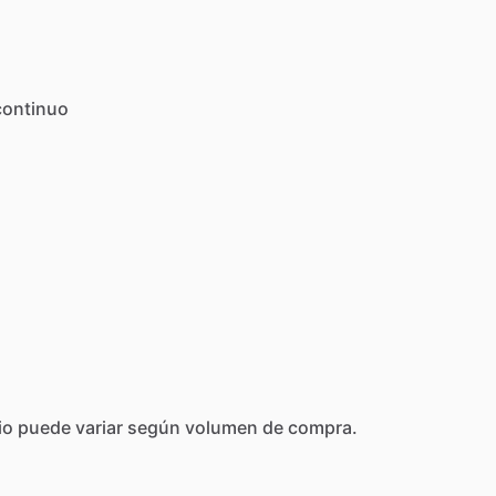
continuo
io
puede
variar
según
volumen
de
compra.