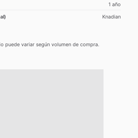
1
año
al)
Knadian
io
puede
variar
según
volumen
de
compra.