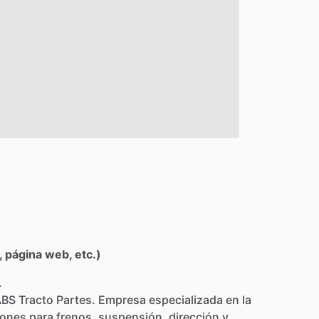
 página web, etc.)
.
ABS
Tracto
Partes.
Empresa
especializada
en
la
iones
para
frenos,
suspensión,
dirección
y