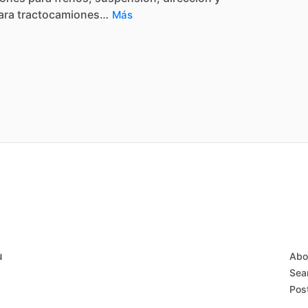
ara
tractocamiones…
Más
u
Abo
Sear
Post