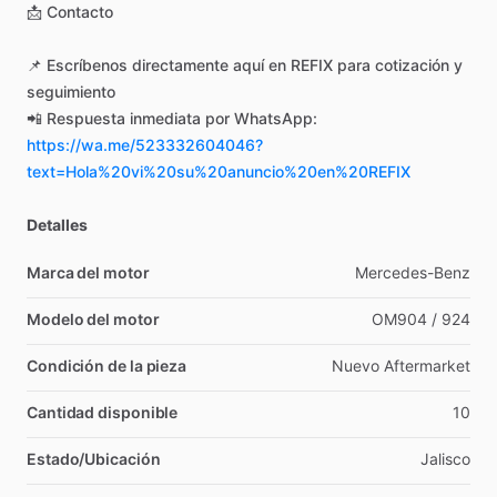
📩
Contacto
📌
Escríbenos
directamente
aquí
en
REFIX
para
cotización
y
seguimiento
📲
Respuesta
inmediata
por
WhatsApp:
https://wa.me/523332604046?
text=Hola%20vi%20su%20anuncio%20en%20REFIX
Detalles
Marca del motor
Mercedes-Benz
Modelo del motor
OM904
​/​
924
Condición de la pieza
Nuevo
Aftermarket
Cantidad disponible
10
Estado/Ubicación
Jalisco