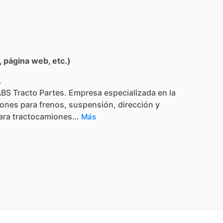
 página web, etc.)
.
ABS
Tracto
Partes.
Empresa
especializada
en
la
iones
para
frenos,
suspensión,
dirección
y
ara
tractocamiones…
Más