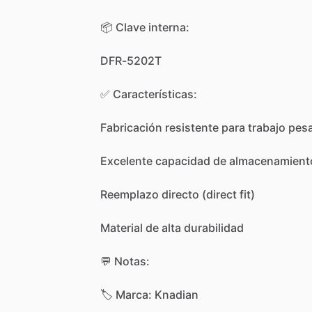
📦
Clave
interna:
DFR-5202T
✅
Características:
Fabricación
resistente
para
trabajo
pes
Excelente
capacidad
de
almacenamient
Reemplazo
directo
(direct
fit)
Material
de
alta
durabilidad
💬
Notas:
🏷️
Marca:
Knadian