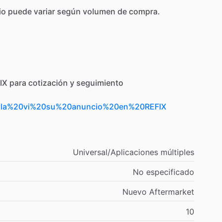
io
puede
variar
según
volumen
de
compra.
IX
para
cotización
y
seguimiento
Hola%20vi%20su%20anuncio%20en%20REFIX
Universal
​/​
Aplicaciones
múltiples
No
especificado
Nuevo
Aftermarket
10