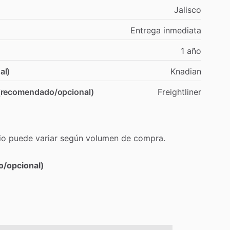
Jalisco
Entrega
inmediata
1
año
al)
Knadian
 (recomendado/opcional)
Freightliner
io
puede
variar
según
volumen
de
compra.
o/opcional)