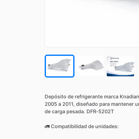
Depósito
de
refrigerante
marca
Knadia
2005
a
2011,
diseñado
para
mantener
u
de
carga
pesada.
DFR-5202T
🚛
Compatibilidad
de
unidades: