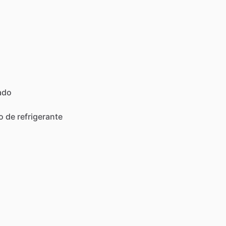
ado
o
de
refrigerante