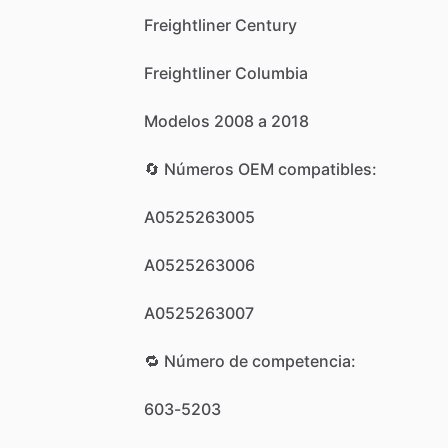
Freightliner
Century
Freightliner
Columbia
Modelos
2008
a
2018
🔄
Números
OEM
compatibles:
A0525263005
A0525263006
A0525263007
🔁
Número
de
competencia:
603-5203