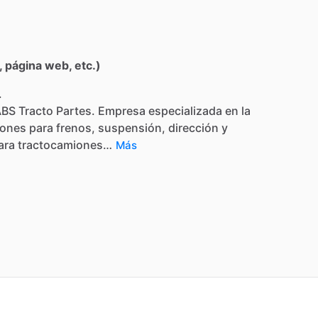
 página web, etc.)
.
ABS
Tracto
Partes.
Empresa
especializada
en
la
iones
para
frenos,
suspensión,
dirección
y
ara
tractocamiones…
Más