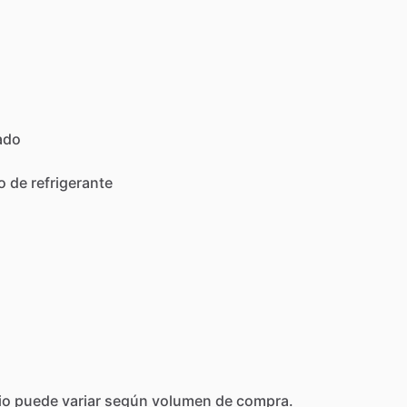
ado
o
de
refrigerante
io
puede
variar
según
volumen
de
compra.