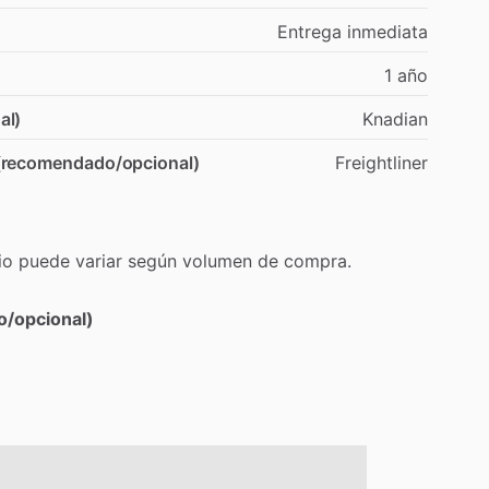
Entrega
inmediata
1
año
al)
Knadian
 (recomendado/opcional)
Freightliner
io
puede
variar
según
volumen
de
compra.
o/opcional)