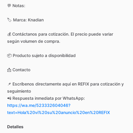
💬
Notas:
🏷️
Marca:
Knadian
💰
Contáctanos
para
cotización.
El
precio
puede
variar
según
volumen
de
compra.
📦
Producto
sujeto
a
disponibilidad
📩
Contacto
📌
Escríbenos
directamente
aquí
en
REFIX
para
cotización
y
seguimiento
📲
Respuesta
inmediata
por
WhatsApp:
https://wa.me/523332604046?
text=Hola%20vi%20su%20anuncio%20en%20REFIX
Detalles