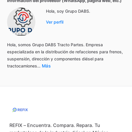
Información del proveedor (WhatsApp, página web, etc.)
Hola, soy Grupo DABS.
Ver perfil
Hola,
somos
Grupo
DABS
Tracto
Partes.
Empresa
especializada
en
la
distribución
de
refacciones
para
frenos,
suspensión,
dirección
y
componentes
diésel
para
Más
tractocamiones…
REFIX – Encuentra. Compara. Repara. Tu