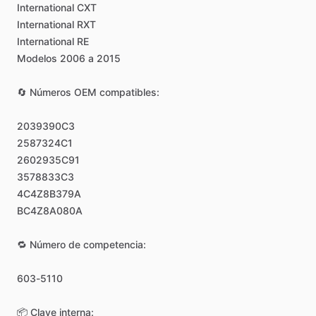
International
CXT
International
RXT
International
RE
Modelos
2006
a
2015
🔄
Números
OEM
compatibles:
2039390C3
2587324C1
2602935C91
3578833C3
4C4Z8B379A
BC4Z8A080A
🔁
Número
de
competencia:
603-5110
📦
Clave
interna: