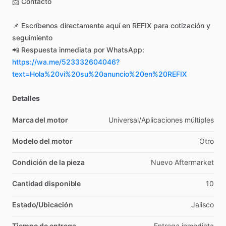
📩
Contacto
📌
Escríbenos
directamente
aquí
en
REFIX
para
cotización
y
seguimiento
📲
Respuesta
inmediata
por
WhatsApp:
https://wa.me/523332604046?
text=Hola%20vi%20su%20anuncio%20en%20REFIX
Detalles
Marca del motor
Universal
​/​
Aplicaciones
múltiples
Modelo del motor
Otro
Condición de la pieza
Nuevo
Aftermarket
Cantidad disponible
10
Estado/Ubicación
Jalisco
Tiempo de entrega
Entrega
inmediata