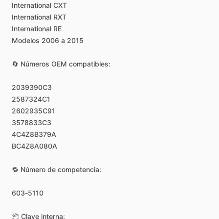
International
CXT
International
RXT
International
RE
Modelos
2006
a
2015
🔄
Números
OEM
compatibles:
2039390C3
2587324C1
2602935C91
3578833C3
4C4Z8B379A
BC4Z8A080A
🔁
Número
de
competencia:
603-5110
📦
Clave
interna: