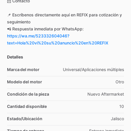
📩
Contacto
📌
Escríbenos
directamente
aquí
en
REFIX
para
cotización
y
seguimiento
📲
Respuesta
inmediata
por
WhatsApp:
https://wa.me/523332604046?
text=Hola%20vi%20su%20anuncio%20en%20REFIX
Detalles
Marca del motor
Universal
​/​
Aplicaciones
múltiples
Modelo del motor
Otro
Condición de la pieza
Nuevo
Aftermarket
Cantidad disponible
10
Estado/Ubicación
Jalisco
Tiempo de entrega
Entrega
inmediata