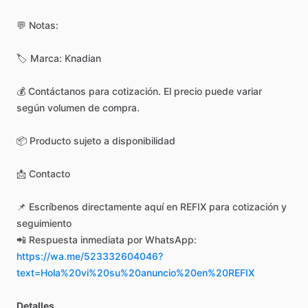
💬
Notas:
🏷️
Marca:
Knadian
💰
Contáctanos
para
cotización.
El
precio
puede
variar
según
volumen
de
compra.
📦
Producto
sujeto
a
disponibilidad
📩
Contacto
📌
Escríbenos
directamente
aquí
en
REFIX
para
cotización
y
seguimiento
📲
Respuesta
inmediata
por
WhatsApp:
https://wa.me/523332604046?
text=Hola%20vi%20su%20anuncio%20en%20REFIX
Detalles