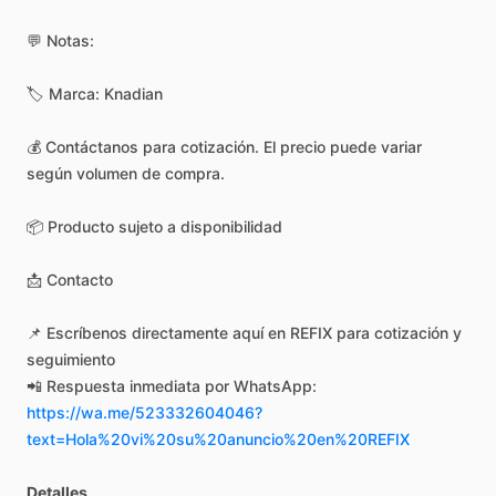
💬
Notas:
🏷️
Marca:
Knadian
💰
Contáctanos
para
cotización.
El
precio
puede
variar
según
volumen
de
compra.
📦
Producto
sujeto
a
disponibilidad
📩
Contacto
📌
Escríbenos
directamente
aquí
en
REFIX
para
cotización
y
seguimiento
📲
Respuesta
inmediata
por
WhatsApp:
https://wa.me/523332604046?
text=Hola%20vi%20su%20anuncio%20en%20REFIX
Detalles