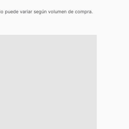
io
puede
variar
según
volumen
de
compra.