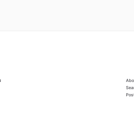
u
Abo
Sear
Post