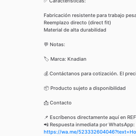
✅
Características:
Fabricación
resistente
para
trabajo
pes
Reemplazo
directo
(direct
fit)
Material
de
alta
durabilidad
💬
Notas:
🏷️
Marca:
Knadian
💰
Contáctanos
para
cotización.
El
prec
📦
Producto
sujeto
a
disponibilidad
📩
Contacto
📌
Escríbenos
directamente
aquí
en
REF
📲
Respuesta
inmediata
por
WhatsApp:
https://wa.me/523332604046?text=