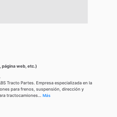
 página web, etc.)
.
ABS
Tracto
Partes.
Empresa
especializada
en
la
iones
para
frenos,
suspensión,
dirección
y
ara
tractocamiones…
Más