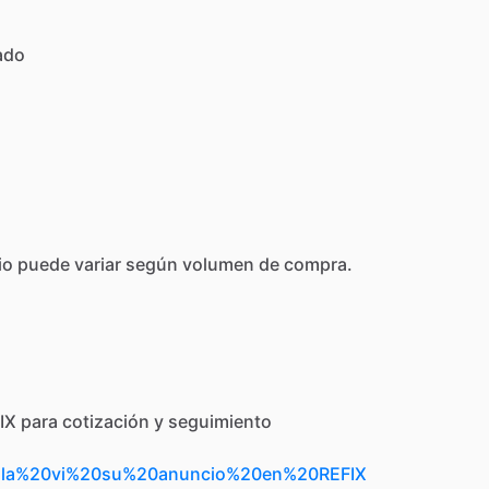
ado
io
puede
variar
según
volumen
de
compra.
IX
para
cotización
y
seguimiento
Hola%20vi%20su%20anuncio%20en%20REFIX