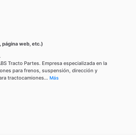
 página web, etc.)
.
ABS
Tracto
Partes.
Empresa
especializada
en
la
iones
para
frenos,
suspensión,
dirección
y
ara
tractocamiones…
Más