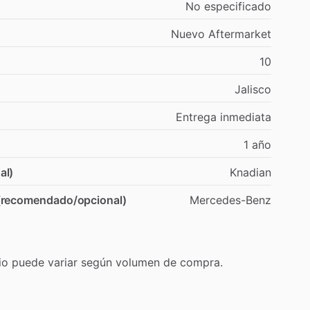
No
especificado
Nuevo
Aftermarket
10
Jalisco
Entrega
inmediata
1
año
al)
Knadian
 (recomendado/opcional)
Mercedes-Benz
io
puede
variar
según
volumen
de
compra.