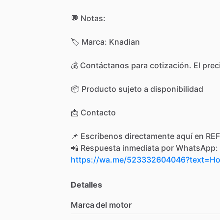
💬
Notas:
🏷️
Marca:
Knadian
💰
Contáctanos
para
cotización.
El
prec
📦
Producto
sujeto
a
disponibilidad
📩
Contacto
📌
Escríbenos
directamente
aquí
en
REF
📲
Respuesta
inmediata
por
WhatsApp:
https://wa.me/523332604046?text=
Detalles
Marca del motor