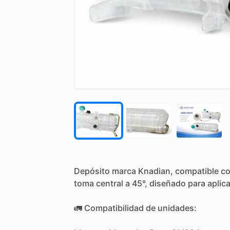
Depósito
marca
Knadian,
compatible
c
toma
central
a
45°,
diseñado
para
aplic
🚛
Compatibilidad
de
unidades: