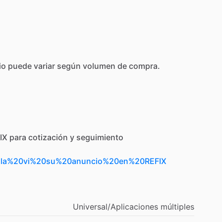
io
puede
variar
según
volumen
de
compra.
IX
para
cotización
y
seguimiento
Hola%20vi%20su%20anuncio%20en%20REFIX
Universal
​/​
Aplicaciones
múltiples