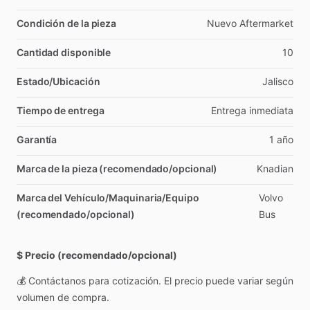
Condición de la pieza
Nuevo
Aftermarket
Cantidad disponible
10
Estado/Ubicación
Jalisco
Tiempo de entrega
Entrega
inmediata
Garantía
1
año
Marca de la pieza (recomendado/opcional)
Knadian
Marca del Vehículo/Maquinaria/Equipo
Volvo
(recomendado/opcional)
Bus
$ Precio (recomendado/opcional)
💰
Contáctanos
para
cotización.
El
precio
puede
variar
según
volumen
de
compra.