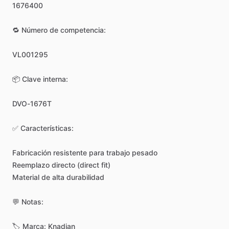
1676400
🔁
Número
de
competencia:
VL001295
📦
Clave
interna:
DVO-1676T
✅
Características:
Fabricación
resistente
para
trabajo
pesado
Reemplazo
directo
(direct
fit)
Material
de
alta
durabilidad
💬
Notas:
🏷️
Marca:
Knadian