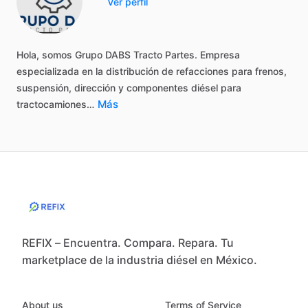
Ver perfil
Hola,
somos
Grupo
DABS
Tracto
Partes.
Empresa
especializada
en
la
distribución
de
refacciones
para
frenos,
suspensión,
dirección
y
componentes
diésel
para
Más
tractocamiones…
REFIX – Encuentra. Compara. Repara. Tu
marketplace de la industria diésel en México.
About us
Terms of Service