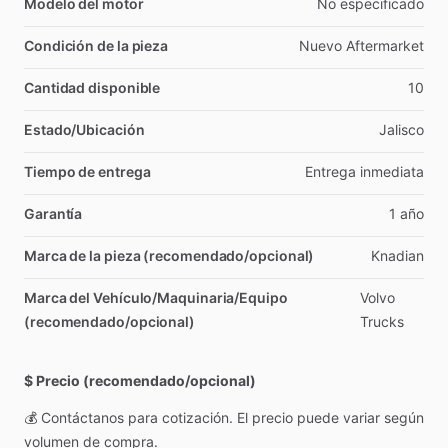
Modelo del motor
No
especificado
Condición de la pieza
Nuevo
Aftermarket
Cantidad disponible
10
Estado/Ubicación
Jalisco
Tiempo de entrega
Entrega
inmediata
Garantía
1
año
Marca de la pieza (recomendado/opcional)
Knadian
Marca del Vehículo/Maquinaria/Equipo
Volvo
(recomendado/opcional)
Trucks
$ Precio (recomendado/opcional)
💰
Contáctanos
para
cotización.
El
precio
puede
variar
según
volumen
de
compra.