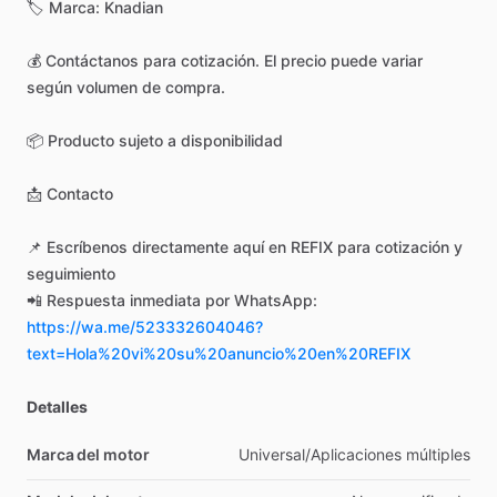
🏷️
Marca:
Knadian
💰
Contáctanos
para
cotización.
El
precio
puede
variar
según
volumen
de
compra.
📦
Producto
sujeto
a
disponibilidad
📩
Contacto
📌
Escríbenos
directamente
aquí
en
REFIX
para
cotización
y
seguimiento
📲
Respuesta
inmediata
por
WhatsApp:
https://wa.me/523332604046?
text=Hola%20vi%20su%20anuncio%20en%20REFIX
Detalles
Marca del motor
Universal
​/​
Aplicaciones
múltiples